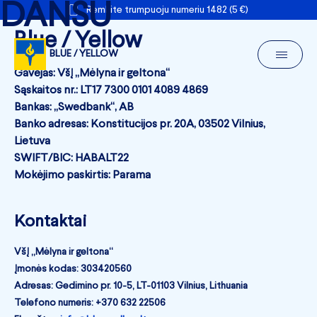
DANSU
Remkite trumpuoju numeriu 1482 (5 €)
Blue / Yellow
BLUE / YELLOW
Gavėjas: VšĮ „Mėlyna ir geltona“
Sąskaitos nr.: LT17 7300 0101 4089 4869
Bankas: „Swedbank“, AB
Banko adresas: Konstitucijos pr. 20A, 03502 Vilnius,
Lietuva
SWIFT/BIC: HABALT22
Mokėjimo paskirtis: Parama
Kontaktai
VšĮ „Mėlyna ir geltona“
Įmonės kodas: 303420560
Adresas: Gedimino pr. 10-5, LT-01103 Vilnius, Lithuania
Telefono numeris: +370 632 22506