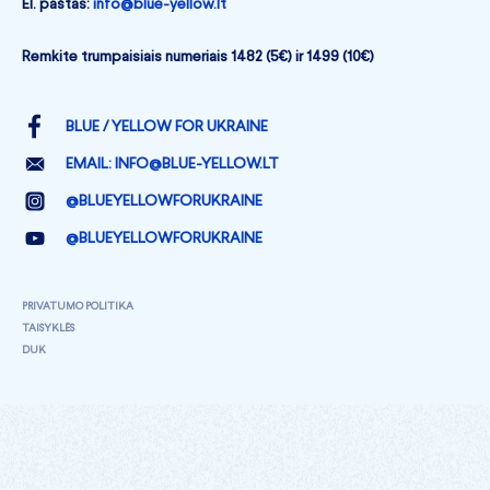
El. paštas:
info@blue-yellow.lt
Remkite trumpaisiais numeriais 1482 (5€) ir 1499 (10€)
BLUE / YELLOW FOR UKRAINE
EMAIL:
INFO@BLUE-YELLOW.LT
@BLUEYELLOWFORUKRAINE
@BLUEYELLOWFORUKRAINE
PRIVATUMO POLITIKA
TAISYKLĖS
DUK