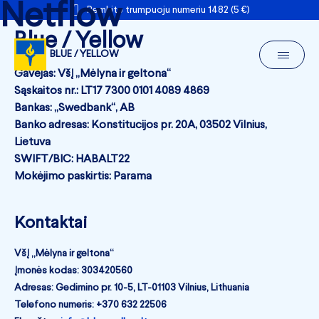
Netflow
Remkite trumpuoju numeriu 1482 (5 €)
Blue / Yellow
BLUE / YELLOW
Gavėjas: VšĮ „Mėlyna ir geltona“
Sąskaitos nr.: LT17 7300 0101 4089 4869
Bankas: „Swedbank“, AB
Banko adresas: Konstitucijos pr. 20A, 03502 Vilnius,
Lietuva
SWIFT/BIC: HABALT22
Mokėjimo paskirtis: Parama
Kontaktai
VšĮ „Mėlyna ir geltona“
Įmonės kodas: 303420560
Adresas: Gedimino pr. 10-5, LT-01103 Vilnius, Lithuania
Telefono numeris: +370 632 22506