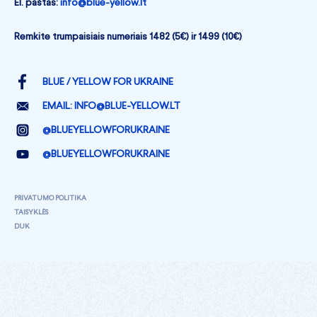
El. paštas:
info@blue-yellow.lt
Remkite trumpaisiais numeriais 1482 (5€) ir 1499 (10€)
BLUE / YELLOW FOR UKRAINE
EMAIL:
INFO@BLUE-YELLOW.LT
@BLUEYELLOWFORUKRAINE
@BLUEYELLOWFORUKRAINE
PRIVATUMO POLITIKA
TAISYKLĖS
DUK