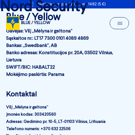
Nord Security
Remkite trumpuoju numeriu 1482 (5 €)
Blue / Yellow
BLUE / YELLOW
Gavėjas: VšĮ „Mėlyna ir geltona“
Sąskaitos nr.: LT17 7300 0101 4089 4869
Bankas: „Swedbank“, AB
Banko adresas: Konstitucijos pr. 20A, 03502 Vilnius,
Lietuva
SWIFT/BIC: HABALT22
Mokėjimo paskirtis: Parama
Kontaktai
VšĮ „Mėlyna ir geltona“
Įmonės kodas: 303420560
Adresas: Gedimino pr. 10-5, LT-01103 Vilnius, Lithuania
Telefono numeris: +370 632 22506