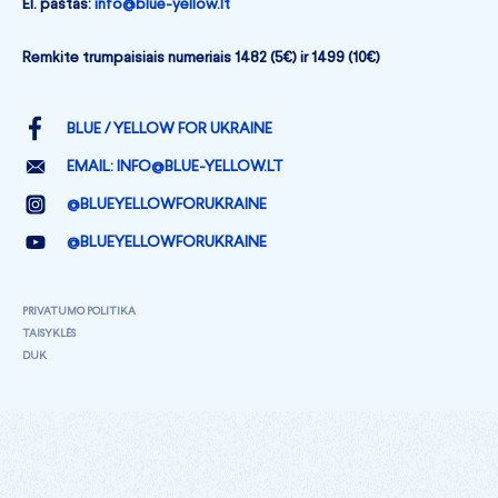
El. paštas:
info@blue-yellow.lt
Remkite trumpaisiais numeriais 1482 (5€) ir 1499 (10€)
BLUE / YELLOW FOR UKRAINE
EMAIL:
INFO@BLUE-YELLOW.LT
@BLUEYELLOWFORUKRAINE
@BLUEYELLOWFORUKRAINE
PRIVATUMO POLITIKA
TAISYKLĖS
DUK