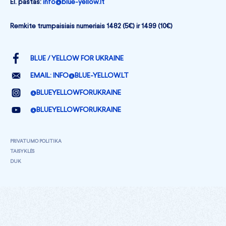
El. paštas:
info@blue-yellow.lt
Remkite trumpaisiais numeriais 1482 (5€) ir 1499 (10€)
BLUE / YELLOW FOR UKRAINE
EMAIL:
INFO@BLUE-YELLOW.LT
@BLUEYELLOWFORUKRAINE
@BLUEYELLOWFORUKRAINE
PRIVATUMO POLITIKA
TAISYKLĖS
DUK