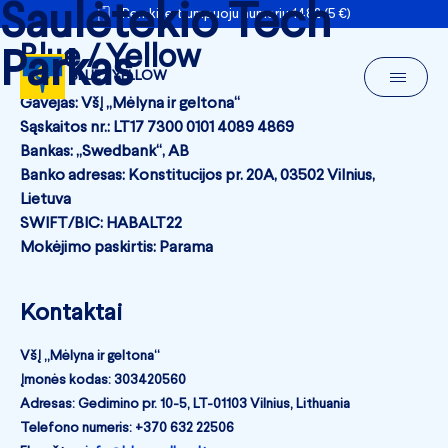
Saulėtekio Tech
Remkite trumpuoju numeriu 1482 (5 €)
Blue / Yellow
Parkas
BLUE / YELLOW
Gavėjas: VšĮ „Mėlyna ir geltona“
Sąskaitos nr.: LT17 7300 0101 4089 4869
Bankas: „Swedbank“, AB
Banko adresas: Konstitucijos pr. 20A, 03502 Vilnius,
Lietuva
SWIFT/BIC: HABALT22
Mokėjimo paskirtis: Parama
Kontaktai
VšĮ „Mėlyna ir geltona“
Įmonės kodas: 303420560
Adresas: Gedimino pr. 10-5, LT-01103 Vilnius, Lithuania
Telefono numeris: +370 632 22506