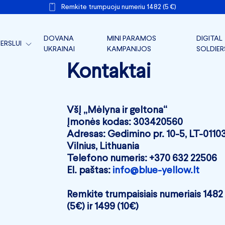
Remkite trumpuoju numeriu 1482 (5 €)
DOVANA
MINI PARAMOS
DIGITAL
ERSLUI
UKRAINAI
KAMPANIJOS
SOLDIER
TARLINKAI FRONTUI
Kontaktai
ERSLO PARAMA
ERSLO FRONTAS
VšĮ „Mėlyna ir geltona“
Įmonės kodas: 303420560
IR DOKUMENTAI
Adresas: Gedimino pr. 10-5, LT-0110
Vilnius, Lithuania
Telefono numeris: +370 632 22506
El. paštas:
info@blue-yellow.lt
Remkite trumpaisiais numeriais 1482
(5€) ir 1499 (10€)