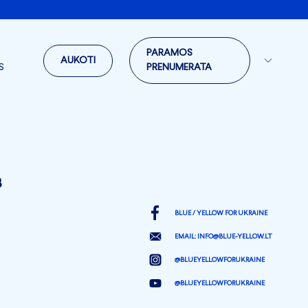
PARAMOS
AUKOTI
S
PRENUMERATA
3
BLUE / YELLOW FOR UKRAINE
EMAIL:
INFO@BLUE-YELLOW.LT
@BLUEYELLOWFORUKRAINE
@BLUEYELLOWFORUKRAINE