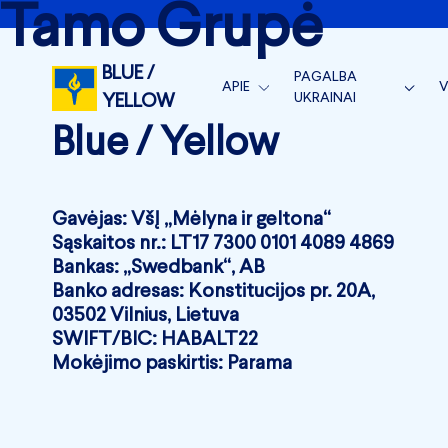
Tamo Grupė
BLUE /
PAGALBA
APIE
V
UKRAINAI
YELLOW
APIE MUS
S
Blue / Yellow
BLUE/YELLOW VEIKLA
KOMANDA
V
BLUE/YELLOW MEDICAL
NAUJIENOS
V
MĖNESIO ATASKAITOS
Gavėjas: VšĮ „Mėlyna ir geltona“
Sąskaitos nr.: LT17 7300 0101 4089 4869
RĖMĖJAI
METINĖS ATASKAITOS 
Bankas: „Swedbank“, AB
SUSISIEKITE
Banko adresas: Konstitucijos pr. 20A,
SKIRTI 1.2 %
03502 Vilnius, Lietuva
SWIFT/BIC: HABALT22
Mokėjimo paskirtis: Parama