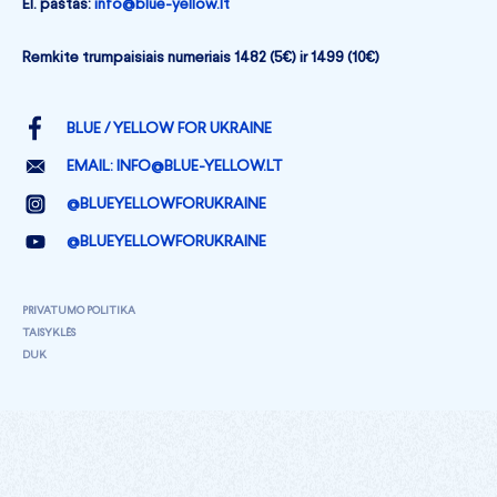
El. paštas:
info@blue-yellow.lt
Remkite trumpaisiais numeriais 1482 (5€) ir 1499 (10€)
BLUE / YELLOW FOR UKRAINE
EMAIL:
INFO@BLUE-YELLOW.LT
@BLUEYELLOWFORUKRAINE
@BLUEYELLOWFORUKRAINE
PRIVATUMO POLITIKA
TAISYKLĖS
DUK