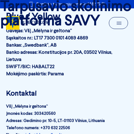
Tarpusavio skolinimo
Remkite trumpuoju numeriu 1482 (5 €)
Blue / Yellow
platforma SAVY
BLUE / YELLOW
Gavėjas: VšĮ „Mėlyna ir geltona“
Sąskaitos nr.: LT17 7300 0101 4089 4869
Bankas: „Swedbank“, AB
Banko adresas: Konstitucijos pr. 20A, 03502 Vilnius,
Lietuva
SWIFT/BIC: HABALT22
Mokėjimo paskirtis: Parama
Kontaktai
VšĮ „Mėlyna ir geltona“
Įmonės kodas: 303420560
Adresas: Gedimino pr. 10-5, LT-01103 Vilnius, Lithuania
Telefono numeris: +370 632 22506