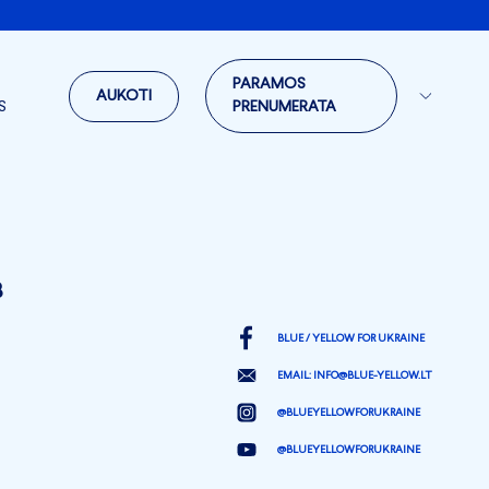
PARAMOS
AUKOTI
S
PRENUMERATA
3
BLUE / YELLOW FOR UKRAINE
EMAIL:
INFO@BLUE-YELLOW.LT
@BLUEYELLOWFORUKRAINE
@BLUEYELLOWFORUKRAINE