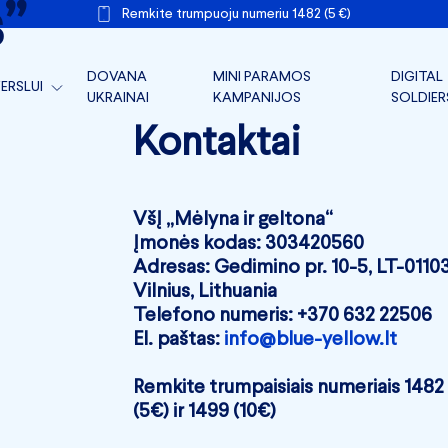
”
Remkite trumpuoju numeriu 1482 (5 €)
DOVANA
MINI PARAMOS
DIGITAL
ERSLUI
UKRAINAI
KAMPANIJOS
SOLDIER
TARLINKAI FRONTUI
Kontaktai
ERSLO PARAMA
ERSLO FRONTAS
VšĮ „Mėlyna ir geltona“
Įmonės kodas: 303420560
IR DOKUMENTAI
Adresas: Gedimino pr. 10-5, LT-0110
Vilnius, Lithuania
Telefono numeris: +370 632 22506
El. paštas:
info@blue-yellow.lt
Remkite trumpaisiais numeriais 1482
(5€) ir 1499 (10€)