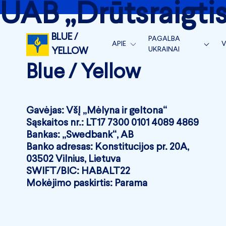
UAB „Drūtsraigtis
BLUE /
PAGALBA
APIE
V
UKRAINAI
YELLOW
APIE MUS
S
Blue / Yellow
BLUE/YELLOW VEIKLA
KOMANDA
V
BLUE/YELLOW MEDICAL
NAUJIENOS
V
MĖNESIO ATASKAITOS
Gavėjas: VšĮ „Mėlyna ir geltona“
Sąskaitos nr.: LT17 7300 0101 4089 4869
RĖMĖJAI
METINĖS ATASKAITOS 
Bankas: „Swedbank“, AB
SUSISIEKITE
Banko adresas: Konstitucijos pr. 20A,
SKIRTI 1.2 %
03502 Vilnius, Lietuva
SWIFT/BIC: HABALT22
Mokėjimo paskirtis: Parama