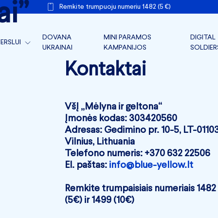
ai”
Remkite trumpuoju numeriu 1482 (5 €)
DOVANA
MINI PARAMOS
DIGITAL
ERSLUI
UKRAINAI
KAMPANIJOS
SOLDIER
TARLINKAI FRONTUI
Kontaktai
ERSLO PARAMA
ERSLO FRONTAS
VšĮ „Mėlyna ir geltona“
Įmonės kodas: 303420560
IR DOKUMENTAI
Adresas: Gedimino pr. 10-5, LT-0110
Vilnius, Lithuania
Telefono numeris: +370 632 22506
El. paštas:
info@blue-yellow.lt
Remkite trumpaisiais numeriais 1482
(5€) ir 1499 (10€)