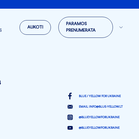
PARAMOS
AUKOTI
S
PRENUMERATA
3
BLUE / YELLOW FOR UKRAINE
EMAIL:
INFO@BLUE-YELLOW.LT
@BLUEYELLOWFORUKRAINE
@BLUEYELLOWFORUKRAINE