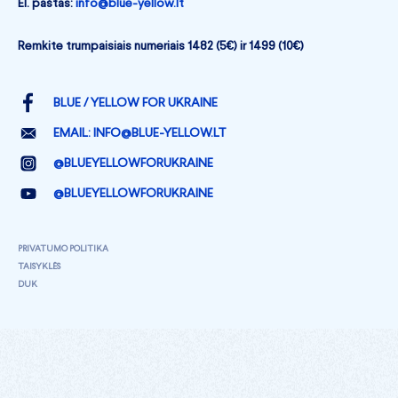
El. paštas:
info@blue-yellow.lt
Remkite trumpaisiais numeriais 1482 (5€) ir 1499 (10€)
BLUE / YELLOW FOR UKRAINE
EMAIL:
INFO@BLUE-YELLOW.LT
@BLUEYELLOWFORUKRAINE
@BLUEYELLOWFORUKRAINE
PRIVATUMO POLITIKA
TAISYKLĖS
DUK