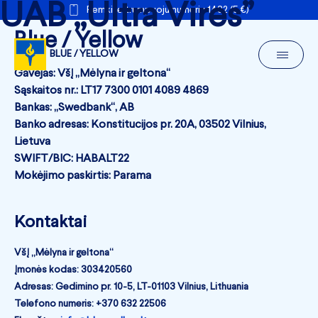
UAB „Ultra Vires”
Remkite trumpuoju numeriu 1482 (5 €)
Blue / Yellow
BLUE / YELLOW
Gavėjas: VšĮ „Mėlyna ir geltona“
Sąskaitos nr.: LT17 7300 0101 4089 4869
Bankas: „Swedbank“, AB
Banko adresas: Konstitucijos pr. 20A, 03502 Vilnius,
Lietuva
SWIFT/BIC: HABALT22
Mokėjimo paskirtis: Parama
Kontaktai
VšĮ „Mėlyna ir geltona“
Įmonės kodas: 303420560
Adresas: Gedimino pr. 10-5, LT-01103 Vilnius, Lithuania
Telefono numeris: +370 632 22506