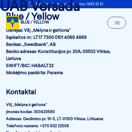
UAB Versada
Remkite trumpuoju numeriu 1482 (5 €)
Blue / Yellow
BLUE / YELLOW
Gavėjas: VšĮ „Mėlyna ir geltona“
Sąskaitos nr.: LT17 7300 0101 4089 4869
Bankas: „Swedbank“, AB
Banko adresas: Konstitucijos pr. 20A, 03502 Vilnius,
Lietuva
SWIFT/BIC: HABALT22
Mokėjimo paskirtis: Parama
Kontaktai
VšĮ „Mėlyna ir geltona“
Įmonės kodas: 303420560
Adresas: Gedimino pr. 10-5, LT-01103 Vilnius, Lithuania
Telefono numeris: +370 632 22506