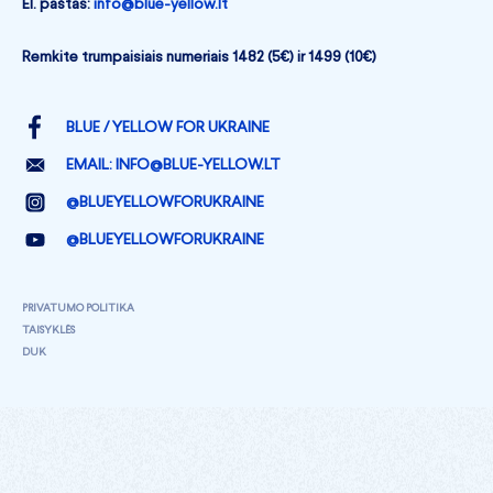
El. paštas:
info@blue-yellow.lt
Remkite trumpaisiais numeriais 1482 (5€) ir 1499 (10€)
BLUE / YELLOW FOR UKRAINE
EMAIL:
INFO@BLUE-YELLOW.LT
@BLUEYELLOWFORUKRAINE
@BLUEYELLOWFORUKRAINE
PRIVATUMO POLITIKA
TAISYKLĖS
DUK