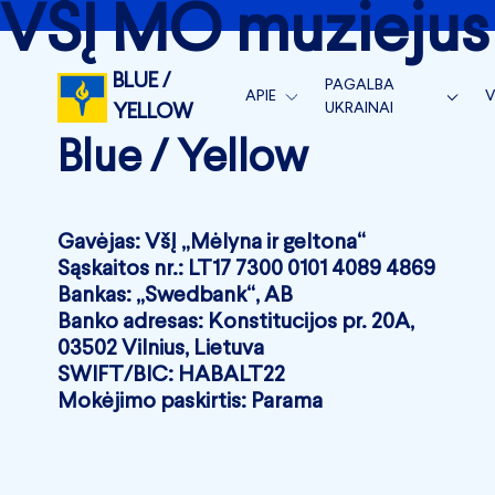
VŠĮ MO muziejus
BLUE /
PAGALBA
APIE
V
UKRAINAI
YELLOW
APIE MUS
S
Blue / Yellow
BLUE/YELLOW VEIKLA
KOMANDA
V
BLUE/YELLOW MEDICAL
NAUJIENOS
V
MĖNESIO ATASKAITOS
Gavėjas: VšĮ „Mėlyna ir geltona“
Sąskaitos nr.: LT17 7300 0101 4089 4869
RĖMĖJAI
METINĖS ATASKAITOS 
Bankas: „Swedbank“, AB
SUSISIEKITE
Banko adresas: Konstitucijos pr. 20A,
SKIRTI 1.2 %
03502 Vilnius, Lietuva
SWIFT/BIC: HABALT22
Mokėjimo paskirtis: Parama