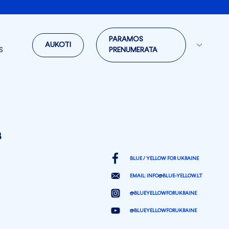
PARAMOS
AUKOTI
S
PRENUMERATA
3
BLUE / YELLOW FOR UKRAINE
EMAIL:
INFO@BLUE-YELLOW.LT
@BLUEYELLOWFORUKRAINE
@BLUEYELLOWFORUKRAINE