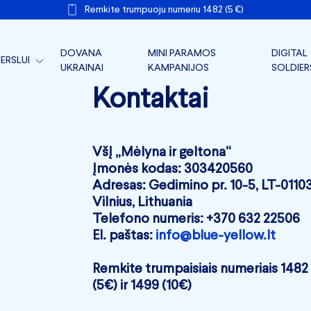
Remkite trumpuoju numeriu 1482 (5 €)
DOVANA
MINI PARAMOS
DIGITAL
ERSLUI
UKRAINAI
KAMPANIJOS
SOLDIER
TARLINKAI FRONTUI
Kontaktai
ERSLO PARAMA
ERSLO FRONTAS
VšĮ „Mėlyna ir geltona“
Įmonės kodas: 303420560
IR DOKUMENTAI
Adresas: Gedimino pr. 10-5, LT-0110
Vilnius, Lithuania
Telefono numeris: +370 632 22506
El. paštas:
info@blue-yellow.lt
Remkite trumpaisiais numeriais 1482
(5€) ir 1499 (10€)