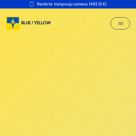
Remkite trumpuoju numeriu 1482 (5 €)
BLUE / YELLOW