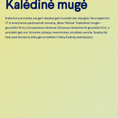
K
a
l
ė
d
i
n
ė
m
u
g
ė
Kalėdos yra metas, kai geri dalykai gali nuveikti dar daugiau. Nuo lapkričio
17 d. kviečiame padovanoti dovaną „Blue/Yellow“ Kalėdinei mugei –
gruodžio 14 d. ji virs parama Ukrainai. Dovanas renkame iki gruodžio 12 d., o
prisidėti gali visi: žmonės, kūrėjai, menininkai, smulkieji verslai. Svarbu tik
tiek, kad dovanos būtų geros būklės ir tiktų Kalėdų laikotarpiui.