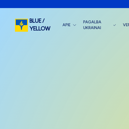
BLUE /
PAGALBA
APIE
VE
UKRAINAI
YELLOW
APIE MUS
ST
BLUE/YELLOW VEIKLA
KOMANDA
VE
BLUE/YELLOW MEDICAL
NAUJIENOS
VE
MĖNESIO ATASKAITOS
RĖMĖJAI
METINĖS ATASKAITOS I
SUSISIEKITE
SKIRTI 1.2 %