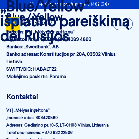
„Blue/Yellow“
Remkite trumpuoju numeriu 1482 (5 €)
Blue / Yellow
išplatino pareiškimą
BLUE / YELLOW
dėl Rusijos
Gavėjas: VšĮ „Mėlyna ir geltona“
Sąskaitos nr.: LT17 7300 0101 4089 4869
Bankas: „Swedbank“, AB
Banko adresas: Konstitucijos pr. 20A, 03502 Vilnius,
Lietuva
SWIFT/BIC: HABALT22
Mokėjimo paskirtis: Parama
Kontaktai
VšĮ „Mėlyna ir geltona“
Įmonės kodas: 303420560
Adresas: Gedimino pr. 10-5, LT-01103 Vilnius, Lithuania
Telefono numeris: +370 632 22506