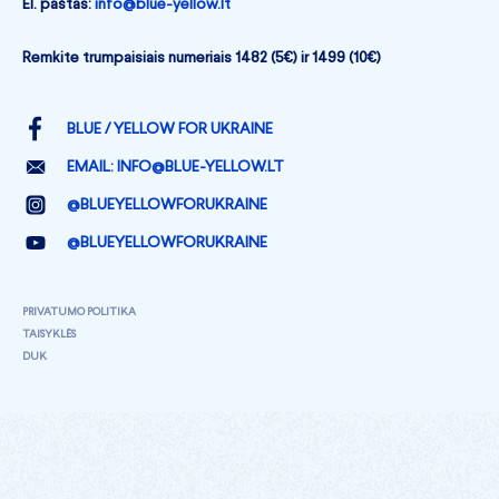
El. paštas:
info@blue-yellow.lt
Remkite trumpaisiais numeriais 1482 (5€) ir 1499 (10€)
BLUE / YELLOW FOR UKRAINE
EMAIL:
INFO@BLUE-YELLOW.LT
@BLUEYELLOWFORUKRAINE
@BLUEYELLOWFORUKRAINE
PRIVATUMO POLITIKA
TAISYKLĖS
DUK