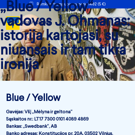
„Blue / Yellow“
Remkite trumpuoju numeriu 1482 (5 €)
vadovas J. Ohmanas:
BLUE / YELLOW
istorija kartojasi, su
niuansais ir tam tikra
ironija
Blue / Yellow
Gavėjas: VšĮ „Mėlyna ir geltona“
Sąskaitos nr.: LT17 7300 0101 4089 4869
Bankas: „Swedbank“, AB
Banko adresas: Konstitucijos pr. 20A, 03502 Vilnius,