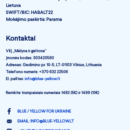
Lietuva
SWIFT/BIC: HABALT22
Mokėjimo paskirtis: Parama
Kontaktai
VšĮ „Mėlyna ir geltona“
Įmonės kodas: 303420560
Adresas: Gedimino pr. 10-5, LT-01103 Vilnius, Lithuania
Telefono numeris: +370 632 22506
El. paštas:
info@blue-yellow.lt
Remkite trumpaisiais numeriais 1482 (5€) ir 1499 (10€)
BLUE / YELLOW FOR UKRAINE
EMAIL:
INFO@BLUE-YELLOW.LT