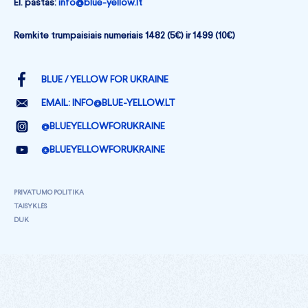
El. paštas:
info@blue-yellow.lt
Remkite trumpaisiais numeriais 1482 (5€) ir 1499 (10€)
BLUE / YELLOW FOR UKRAINE
EMAIL:
INFO@BLUE-YELLOW.LT
@BLUEYELLOWFORUKRAINE
@BLUEYELLOWFORUKRAINE
PRIVATUMO POLITIKA
TAISYKLĖS
DUK