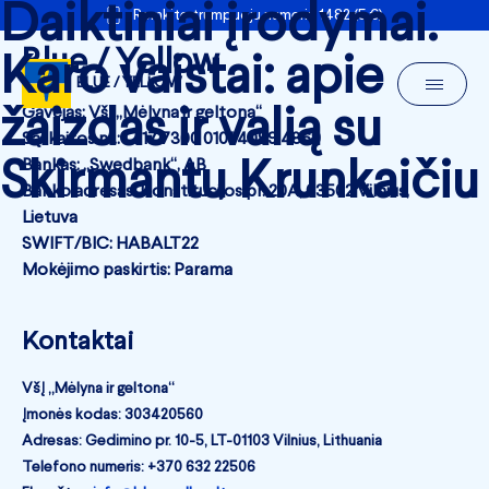
Daiktiniai įrodymai.
Remkite trumpuoju numeriu 1482 (5 €)
Blue / Yellow
Karo vaistai: apie
BLUE / YELLOW
žaizdas ir valią su
Gavėjas: VšĮ „Mėlyna ir geltona“
Sąskaitos nr.: LT17 7300 0101 4089 4869
Skirmantu Krunkaičiu
Bankas: „Swedbank“, AB
Banko adresas: Konstitucijos pr. 20A, 03502 Vilnius,
Lietuva
SWIFT/BIC: HABALT22
Mokėjimo paskirtis: Parama
Kontaktai
VšĮ „Mėlyna ir geltona“
Įmonės kodas: 303420560
Adresas: Gedimino pr. 10-5, LT-01103 Vilnius, Lithuania
Telefono numeris: +370 632 22506