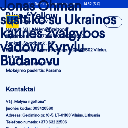
Jonas Ohman
Remkite trumpuoju numeriu 1482 (5 €)
Blue / Yellow
susitiko su Ukrainos
BLUE / YELLOW
karinės žvalgybos
Gavėjas: VšĮ „Mėlyna ir geltona“
Sąskaitos nr.: LT17 7300 0101 4089 4869
vadovu Kyrylu
Bankas: „Swedbank“, AB
Banko adresas: Konstitucijos pr. 20A, 03502 Vilnius,
Budanovu
Lietuva
SWIFT/BIC: HABALT22
Mokėjimo paskirtis: Parama
Kontaktai
VšĮ „Mėlyna ir geltona“
Įmonės kodas: 303420560
Adresas: Gedimino pr. 10-5, LT-01103 Vilnius, Lithuania
Telefono numeris: +370 632 22506