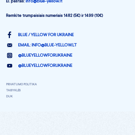
El. paštas:
info@blue-yellow.lt
Remkite trumpaisiais numeriais 1482 (5€) ir 1499 (10€)
BLUE / YELLOW FOR UKRAINE
EMAIL:
INFO@BLUE-YELLOW.LT
@BLUEYELLOWFORUKRAINE
@BLUEYELLOWFORUKRAINE
PRIVATUMO POLITIKA
TAISYKLĖS
DUK