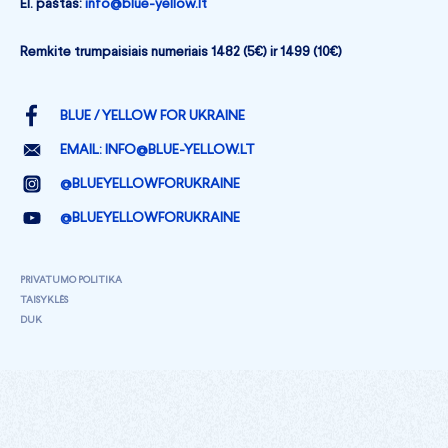
El. paštas:
info@blue-yellow.lt
Remkite trumpaisiais numeriais 1482 (5€) ir 1499 (10€)
BLUE / YELLOW FOR UKRAINE
EMAIL:
INFO@BLUE-YELLOW.LT
@BLUEYELLOWFORUKRAINE
@BLUEYELLOWFORUKRAINE
PRIVATUMO POLITIKA
TAISYKLĖS
DUK