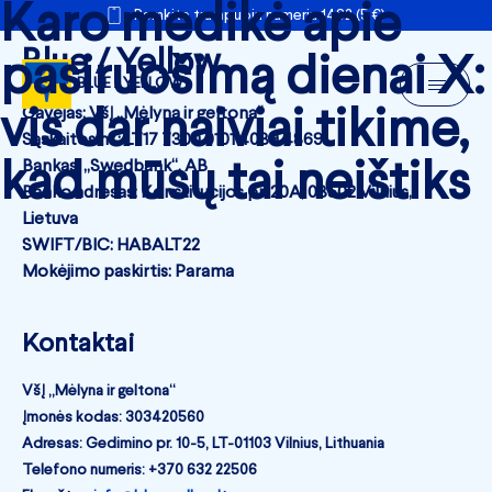
Karo medikė apie
Remkite trumpuoju numeriu 1482 (5 €)
Blue / Yellow
pasiruošimą dienai X:
BLUE / YELLOW
vis dar naiviai tikime,
Gavėjas: VšĮ „Mėlyna ir geltona“
Sąskaitos nr.: LT17 7300 0101 4089 4869
kad mūsų tai neištiks
Bankas: „Swedbank“, AB
Banko adresas: Konstitucijos pr. 20A, 03502 Vilnius,
Lietuva
SWIFT/BIC: HABALT22
Mokėjimo paskirtis: Parama
Kontaktai
VšĮ „Mėlyna ir geltona“
Įmonės kodas: 303420560
Adresas: Gedimino pr. 10-5, LT-01103 Vilnius, Lithuania
Telefono numeris: +370 632 22506