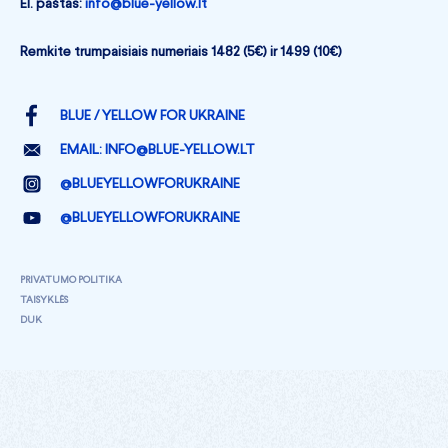
El. paštas:
info@blue-yellow.lt
Remkite trumpaisiais numeriais 1482 (5€) ir 1499 (10€)
BLUE / YELLOW FOR UKRAINE
EMAIL:
INFO@BLUE-YELLOW.LT
@BLUEYELLOWFORUKRAINE
@BLUEYELLOWFORUKRAINE
PRIVATUMO POLITIKA
TAISYKLĖS
DUK