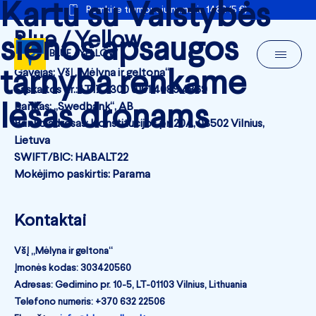
Kartu su Valstybės
Remkite trumpuoju numeriu 1482 (5 €)
Blue / Yellow
sienos apsaugos
BLUE / YELLOW
tarnyba renkame
Gavėjas: VšĮ „Mėlyna ir geltona“
Sąskaitos nr.: LT17 7300 0101 4089 4869
lėšas dronams
Bankas: „Swedbank“, AB
Banko adresas: Konstitucijos pr. 20A, 03502 Vilnius,
Lietuva
SWIFT/BIC: HABALT22
Mokėjimo paskirtis: Parama
Kontaktai
VšĮ „Mėlyna ir geltona“
Įmonės kodas: 303420560
Adresas: Gedimino pr. 10-5, LT-01103 Vilnius, Lithuania
Telefono numeris: +370 632 22506