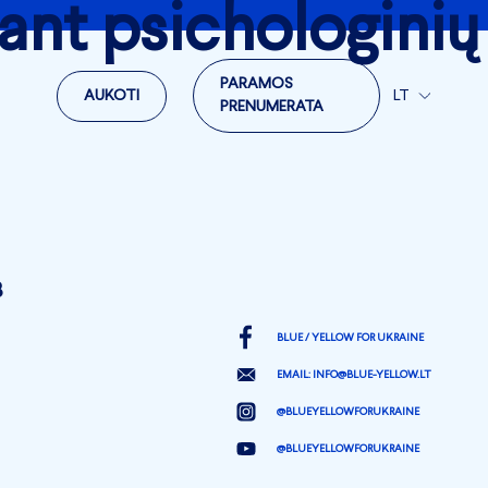
ant psichologinių
PARAMOS
AUKOTI
LT
PRENUMERATA
3
BLUE / YELLOW FOR UKRAINE
EMAIL:
INFO@BLUE-YELLOW.LT
@BLUEYELLOWFORUKRAINE
@BLUEYELLOWFORUKRAINE