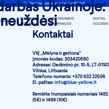
arbas Ukrainoje: 
Remkite trumpuoju numeriu 1482 (5 €)
 neuždėsi
DOVANA
MINI PARAMOS
DIGITAL
ERSLUI
UKRAINAI
KAMPANIJOS
SOLDIERS
TARLINKAI FRONTUI
Kontaktai
ERSLO PARAMA
ERSLO FRONTAS
VšĮ „Mėlyna ir geltona“
Įmonės kodas: 303420560
IR DOKUMENTAI
Adresas: Gedimino pr. 10-5, LT-0110
Vilnius, Lithuania
Telefono numeris: +370 632 22506
El. paštas:
info@blue-yellow.lt
Remkite trumpaisiais numeriais 1482
(5€) ir 1499 (10€)