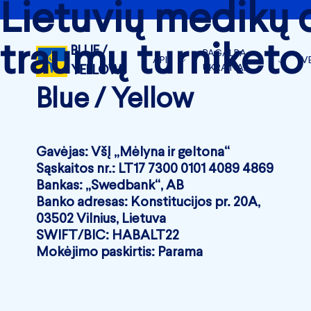
Lietuvių medikų d
traumų turniketo
BLUE /
PAGALBA
APIE
V
UKRAINAI
YELLOW
APIE MUS
S
Blue / Yellow
BLUE/YELLOW VEIKLA
KOMANDA
V
BLUE/YELLOW MEDICAL
NAUJIENOS
V
MĖNESIO ATASKAITOS
Gavėjas: VšĮ „Mėlyna ir geltona“
Sąskaitos nr.: LT17 7300 0101 4089 4869
RĖMĖJAI
METINĖS ATASKAITOS 
Bankas: „Swedbank“, AB
SUSISIEKITE
Banko adresas: Konstitucijos pr. 20A,
SKIRTI 1.2 %
03502 Vilnius, Lietuva
SWIFT/BIC: HABALT22
Mokėjimo paskirtis: Parama