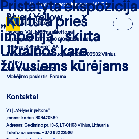
Pristatyta ekspozicija
Remkite trumpuoju numeriu 1482 (5 €)
Blue / Yellow
„Kultūra prieš
BLUE / YELLOW
imperiją“, skirta
Gavėjas: VšĮ „Mėlyna ir geltona“
Sąskaitos nr.: LT17 7300 0101 4089 4869
Ukrainos kare
Bankas: „Swedbank“, AB
Banko adresas: Konstitucijos pr. 20A, 03502 Vilnius,
žuvusiems kūrėjams
Lietuva
SWIFT/BIC: HABALT22
Mokėjimo paskirtis: Parama
Kontaktai
VšĮ „Mėlyna ir geltona“
Įmonės kodas: 303420560
Adresas: Gedimino pr. 10-5, LT-01103 Vilnius, Lithuania
Telefono numeris: +370 632 22506