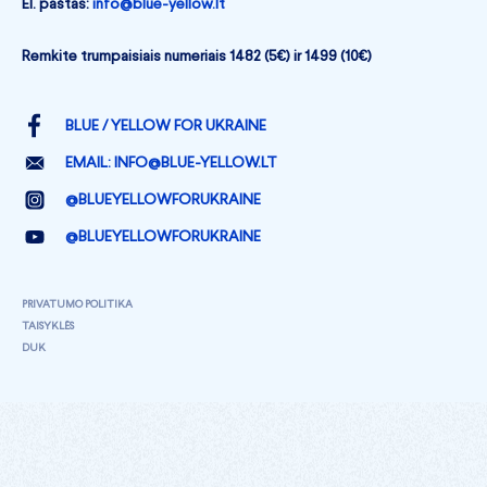
El. paštas:
info@blue-yellow.lt
Remkite trumpaisiais numeriais 1482 (5€) ir 1499 (10€)
BLUE / YELLOW FOR UKRAINE
EMAIL:
INFO@BLUE-YELLOW.LT
@BLUEYELLOWFORUKRAINE
@BLUEYELLOWFORUKRAINE
PRIVATUMO POLITIKA
TAISYKLĖS
DUK