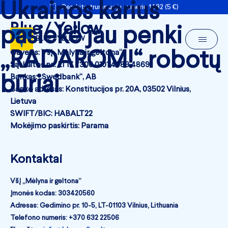
Ukrainos karius
Remkite trumpuoju numeriu 1482 (5 €)
Blue / Yellow
pasiekė jau penki
BLUE / YELLOW
„RADAROM!“ robotų
Gavėjas: VšĮ „Mėlyna ir geltona“
Sąskaitos nr.: LT17 7300 0101 4089 4869
būriai
Bankas: „Swedbank“, AB
Banko adresas: Konstitucijos pr. 20A, 03502 Vilnius,
Lietuva
SWIFT/BIC: HABALT22
Mokėjimo paskirtis: Parama
Kontaktai
VšĮ „Mėlyna ir geltona“
Įmonės kodas: 303420560
Adresas: Gedimino pr. 10-5, LT-01103 Vilnius, Lithuania
Telefono numeris: +370 632 22506