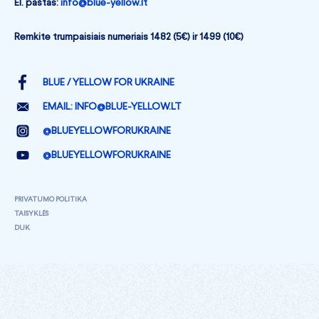
El. paštas:
info@blue-yellow.lt
Remkite trumpaisiais numeriais 1482 (5€) ir 1499 (10€)
BLUE / YELLOW FOR UKRAINE
EMAIL:
INFO@BLUE-YELLOW.LT
@BLUEYELLOWFORUKRAINE
@BLUEYELLOWFORUKRAINE
PRIVATUMO POLITIKA
TAISYKLĖS
DUK