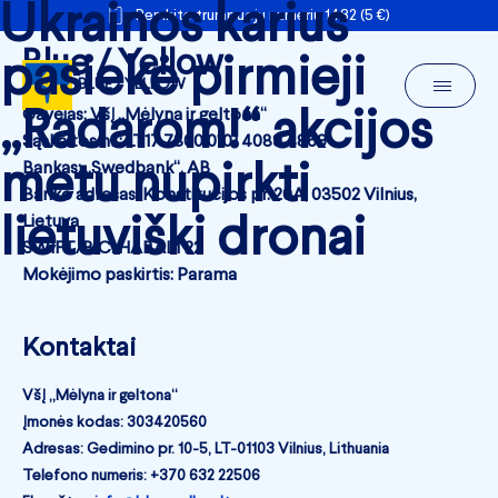
Ukrainos karius
Remkite trumpuoju numeriu 1482 (5 €)
Blue / Yellow
pasiekė pirmieji
BLUE / YELLOW
„Radarom!“ akcijos
Gavėjas: VšĮ „Mėlyna ir geltona“
Sąskaitos nr.: LT17 7300 0101 4089 4869
metu nupirkti
Bankas: „Swedbank“, AB
Banko adresas: Konstitucijos pr. 20A, 03502 Vilnius,
lietuviški dronai
Lietuva
SWIFT/BIC: HABALT22
Mokėjimo paskirtis: Parama
Kontaktai
VšĮ „Mėlyna ir geltona“
Įmonės kodas: 303420560
Adresas: Gedimino pr. 10-5, LT-01103 Vilnius, Lithuania
Telefono numeris: +370 632 22506