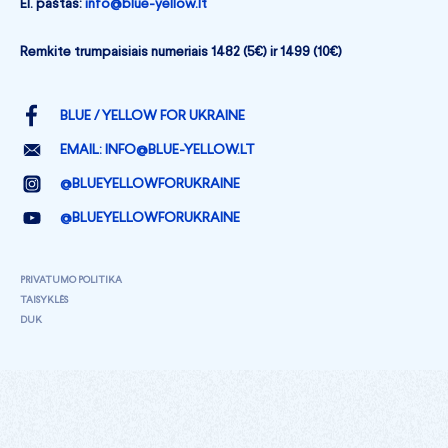
El. paštas:
info@blue-yellow.lt
Remkite trumpaisiais numeriais 1482 (5€) ir 1499 (10€)
BLUE / YELLOW FOR UKRAINE
EMAIL:
INFO@BLUE-YELLOW.LT
@BLUEYELLOWFORUKRAINE
@BLUEYELLOWFORUKRAINE
PRIVATUMO POLITIKA
TAISYKLĖS
DUK