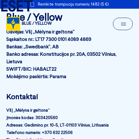
ESET
Remkite trumpuoju numeriu 1482 (5 €)
Blue / Yellow
BLUE / YELLOW
Gavėjas: VšĮ „Mėlyna ir geltona“
Sąskaitos nr.: LT17 7300 0101 4089 4869
Bankas: „Swedbank“, AB
Banko adresas: Konstitucijos pr. 20A, 03502 Vilnius,
Lietuva
SWIFT/BIC: HABALT22
Mokėjimo paskirtis: Parama
Kontaktai
VšĮ „Mėlyna ir geltona“
Įmonės kodas: 303420560
Adresas: Gedimino pr. 10-5, LT-01103 Vilnius, Lithuania
Telefono numeris: +370 632 22506