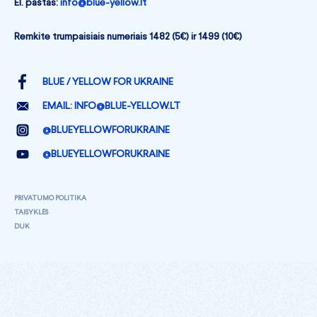
El. paštas:
info@blue-yellow.lt
Remkite trumpaisiais numeriais 1482 (5€) ir 1499 (10€)
BLUE / YELLOW FOR UKRAINE
EMAIL:
INFO@BLUE-YELLOW.LT
@BLUEYELLOWFORUKRAINE
@BLUEYELLOWFORUKRAINE
PRIVATUMO POLITIKA
TAISYKLĖS
DUK