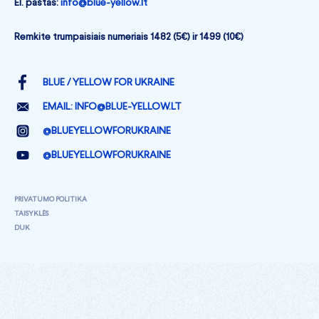
El. paštas:
info@blue-yellow.lt
Remkite trumpaisiais numeriais 1482 (5€) ir 1499 (10€)
BLUE / YELLOW FOR UKRAINE
EMAIL:
INFO@BLUE-YELLOW.LT
@BLUEYELLOWFORUKRAINE
@BLUEYELLOWFORUKRAINE
PRIVATUMO POLITIKA
TAISYKLĖS
DUK