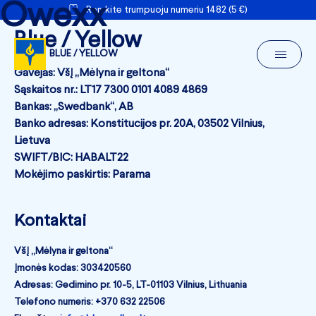
Owexx
Remkite trumpuoju numeriu 1482 (5 €)
Blue / Yellow
BLUE / YELLOW
Gavėjas: VšĮ „Mėlyna ir geltona“
Sąskaitos nr.: LT17 7300 0101 4089 4869
Bankas: „Swedbank“, AB
Banko adresas: Konstitucijos pr. 20A, 03502 Vilnius,
Lietuva
SWIFT/BIC: HABALT22
Mokėjimo paskirtis: Parama
Kontaktai
VšĮ „Mėlyna ir geltona“
Įmonės kodas: 303420560
Adresas: Gedimino pr. 10-5, LT-01103 Vilnius, Lithuania
Telefono numeris: +370 632 22506