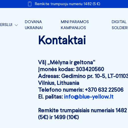
Remkite trumpuoju numeriu 1482 (5 €)
DOVANA
MINI PARAMOS
DIGITAL
ERSLUI
UKRAINAI
KAMPANIJOS
SOLDIER
TARLINKAI FRONTUI
Kontaktai
ERSLO PARAMA
ERSLO FRONTAS
VšĮ „Mėlyna ir geltona“
Įmonės kodas: 303420560
IR DOKUMENTAI
Adresas: Gedimino pr. 10-5, LT-0110
Vilnius, Lithuania
Telefono numeris: +370 632 22506
El. paštas:
info@blue-yellow.lt
Remkite trumpaisiais numeriais 1482
(5€) ir 1499 (10€)