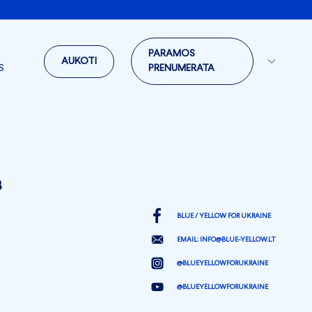
PARAMOS
AUKOTI
S
PRENUMERATA
3
BLUE / YELLOW FOR UKRAINE
EMAIL:
INFO@BLUE-YELLOW.LT
@BLUEYELLOWFORUKRAINE
@BLUEYELLOWFORUKRAINE