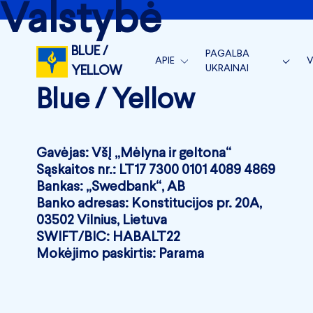
Valstybė
BLUE /
PAGALBA
APIE
V
UKRAINAI
YELLOW
APIE MUS
S
Blue / Yellow
BLUE/YELLOW VEIKLA
KOMANDA
V
BLUE/YELLOW MEDICAL
NAUJIENOS
V
MĖNESIO ATASKAITOS
Gavėjas: VšĮ „Mėlyna ir geltona“
Sąskaitos nr.: LT17 7300 0101 4089 4869
RĖMĖJAI
METINĖS ATASKAITOS 
Bankas: „Swedbank“, AB
SUSISIEKITE
Banko adresas: Konstitucijos pr. 20A,
SKIRTI 1.2 %
03502 Vilnius, Lietuva
SWIFT/BIC: HABALT22
Mokėjimo paskirtis: Parama