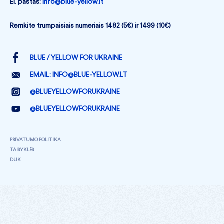
El. paštas:
info@blue-yellow.lt
Remkite trumpaisiais numeriais 1482 (5€) ir 1499 (10€)
BLUE / YELLOW FOR UKRAINE
EMAIL:
INFO@BLUE-YELLOW.LT
@BLUEYELLOWFORUKRAINE
@BLUEYELLOWFORUKRAINE
PRIVATUMO POLITIKA
TAISYKLĖS
DUK