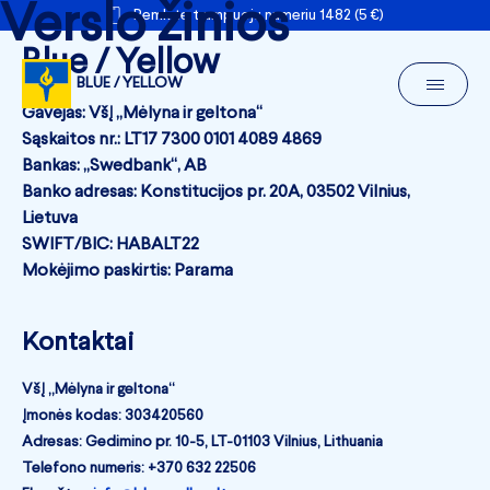
Verslo žinios
Remkite trumpuoju numeriu 1482 (5 €)
Blue / Yellow
BLUE / YELLOW
Gavėjas: VšĮ „Mėlyna ir geltona“
Sąskaitos nr.: LT17 7300 0101 4089 4869
Bankas: „Swedbank“, AB
Banko adresas: Konstitucijos pr. 20A, 03502 Vilnius,
Lietuva
SWIFT/BIC: HABALT22
Mokėjimo paskirtis: Parama
Kontaktai
VšĮ „Mėlyna ir geltona“
Įmonės kodas: 303420560
Adresas: Gedimino pr. 10-5, LT-01103 Vilnius, Lithuania
Telefono numeris: +370 632 22506