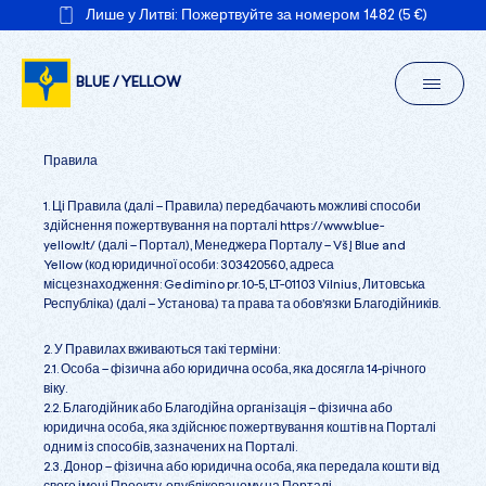
Лише у Литві: Пожертвуйте за номером 1482 (5 €)
BLUE / YELLOW
Правила
1. Ці Правила (далі – Правила) передбачають можливі способи
здійснення пожертвування на порталі
https://www.blue-
yellow.lt/
(далі – Портал), Менеджера Порталу – VšĮ Blue and
Yellow (код юридичної особи: 303420560, адреса
місцезнаходження: Gedimino pr. 10-5, LT-01103 Vilnius, Литовська
Республіка) (далі – Установа) та права та обов’язки Благодійників.
2. У Правилах вживаються такі терміни:
2.1. Особа – фізична або юридична особа, яка досягла 14-річного
віку.
2.2. Благодійник або Благодійна організація – фізична або
юридична особа, яка здійснює пожертвування коштів на Порталі
одним із способів, зазначених на Порталі.
2.3. Донор – фізична або юридична особа, яка передала кошти від