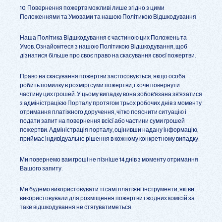
10. Повернення пожертв можливі лише згідно з цими
Положеннями та Умовами та нашою Політикою Відшкодування.
Наша Політика Відшкодування є частиною цих Положень та
Умов. Ознайомтеся з нашою Політикою Відшкодування, щоб
дізнатися більше про своє право на скасування своєї пожертви.
Право на скасування пожертви застосовується, якщо особа
робить помилку в розмірі суми пожертви, і хоче повернути
частину цих грошей. У цьому випадку вона зобов’язана зв’язатися
з адміністрацією Порталу протягом трьох робочих днів з моменту
отримання платіжного доручення, чітко пояснити ситуацію і
подати запит на повернення всієї або частини суми грошей
пожертви. Адміністрація порталу, оцінивши надану інформацію,
приймає індивідуальне рішення в кожному конкретному випадку.
Ми повернемо вам гроші не пізніше 14 днів з моменту отримання
Вашого запиту.
Ми будемо використовувати ті самі платіжні інструменти, які ви
використовували для розміщення пожертви і жодних комісій за
таке відшкодування не стягуватиметься.