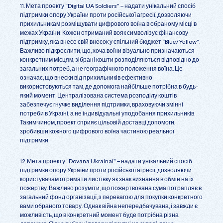
11. Мета проекту “Digital UA Soldiers” – надати унікальний спосіб
підтримки опору України проти російської агресії, дозволяючи
прихильникам розміщувати цифрового воїна в обраному місці в
межах України. Кожен отриманий вояк символізує фінансову
підтримку, яка внесе свій внесок у спільний бюджет “Blue/Yellow”.
Важливо підкреслити, що, хоча воїни візуально призначаються
конкретним місцям, зібрані кошти розподіляються відповідно до
загальних потреб, а не географічного положення воїна. Це
означає, що внески від прихильників ефективно
використовуються там, де допомога найбільше потрібна в будь-
який момент. Централізована система розподілу коштів
забезпечує гнучке виділення підтримки, враховуючи змінні
потреби в Україні, а не індивідуальні уподобання прихильників.
Таким чином, проект сприяє цільовій доставці допомоги,
зробивши кожного цифрового воїна частиною реальної
підтримки.
12. Мета проекту “Dovana Ukrainai” – надати унікальний спосіб
підтримки опору України проти російської агресії, дозволяючи
користувачам отримати листівку як знак визнання в обмін на їх
пожертву. Важливо розуміти, що пожертвована сума потрапляє в
загальний фонд організації, з перевагою для покупки конкретного
вами обраного товару. Однак війна непередбачувана, і завжди є
можливість, що в конкретний момент буде потрібна різна