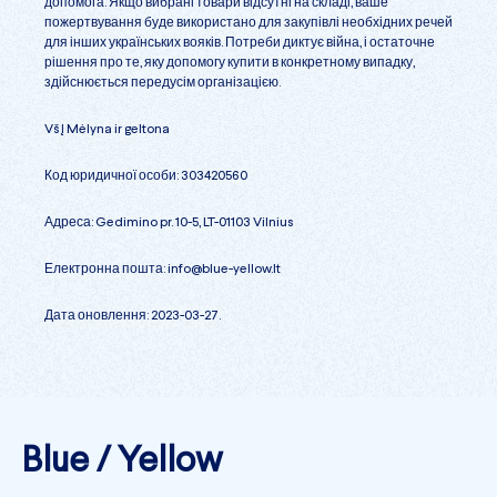
допомога. Якщо вибрані товари відсутні на складі, ваше
пожертвування буде використано для закупівлі необхідних речей
для інших українських вояків. Потреби диктує війна, і остаточне
рішення про те, яку допомогу купити в конкретному випадку,
здійснюється передусім організацією.
VšĮ Mėlyna ir geltona
Код юридичної особи: 303420560
Адреса: Gedimino pr. 10-5, LT-01103 Vilnius
Електронна пошта:
info@blue-yellow.lt
Дата оновлення: 2023-03-27.
Blue / Yellow