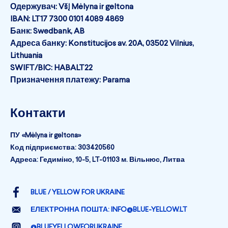
Одержувач: VšĮ Mėlyna ir geltona
IBAN: LT17 7300 0101 4089 4869
Банк: Swedbank, AB
Адреса банку: Konstitucijos av. 20A, 03502 Vilnius,
Lithuania
SWIFT/BIC: HABALT22
Призначення платежу: Parama
Контакти
ПУ «Mėlyna ir geltona»
Код підприємства: 303420560
Адреса: Гедиміно, 10-5, LT-01103 м. Вільнюс, Литва
BLUE / YELLOW FOR UKRAINE
ЕЛЕКТРОННА ПОШТА:
INFO@BLUE-YELLOW.LT
@BLUEYELLOWFORUKRAINE