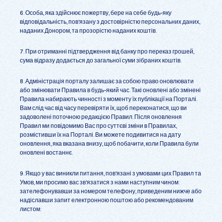
6. Особа, яка здійснює пожертву, бере на себе будь-яку
відповідальність, пов’язану з достовірністю персональних даних,
наданих Донором, та прозорістю наданих коштів.
7. При отриманні підтвердження від банку про переказ грошей,
сума відразу додається до загальної суми зібраних коштів.
8. Адміністрація порталу залишає за собою право оновлювати
або змінювати Правила в будь-який час. Такі оновлені або змінені
Правила набирають чинності з моменту їх публікації на Порталі.
Вам слід час від часу перевіряти їх, щоб переконатися, що ви
задоволені поточною редакцією Правил. Після оновлення
Правил ми повідомимо Вас про суттєві зміни в Правилах,
розмістивши їх на Порталі. Ви можете подивитися на дату
оновлення, яка вказана внизу, щоб побачити, коли Правила були
оновлені востаннє.
9. Якщо у вас виникли питання, пов’язані з умовами цих Правил та
Умов, ми просимо вас зв’язатися з нами наступним чином:
зателефонувавши за номером телефону, приведеним нижче або
надіславши запит електронною поштою або рекомендованим
листом: