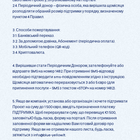
свого імені Проекту, опублікованому на Порталі.
2.4. Періодичний донор – фізична особа, яка вирішила щомісяця
розподіляти обраний розмір підтримки у порядку, визначеному
пунктом 4 Правил.
3. Способи пожертвування:
3.1. Банківський переказ.
3.2. За допомогою дзвінка, Абонемент (періодична оплата).
3.3. Мобільний телефон (QR-код).
3.4. Криптовалюта.
4. Вирішивши стати Періодичним Донором, зателефонуйте або
відправте SMS на номер 1482. При отриманні SMS-відповіді
необхідно підтвердити sms-повідомленням згідно з інструкцією.
Щомісяця автоматично перераховується 3 або 5 євро (для
припинення послуги – SMS з текстом «STOP» на номер 1482).
5. Якщо ви компанія, установа або організація і хочете підтримати
Проєкт на суму до 1 500 євро, введіть призначення платежу:
ПІДТРИМКА. Щоб перерахувати суму, що перевищує €1 500,
заповнітьЮ будь ласка, форму на порталі. Після отримання
заповненої форми ми надішлемо Вам готовий договір про
підтримку. Якщо ви не отримали нашого листа, будь ласка,
зв’яжіться з
info@blue-yellow.lt
.